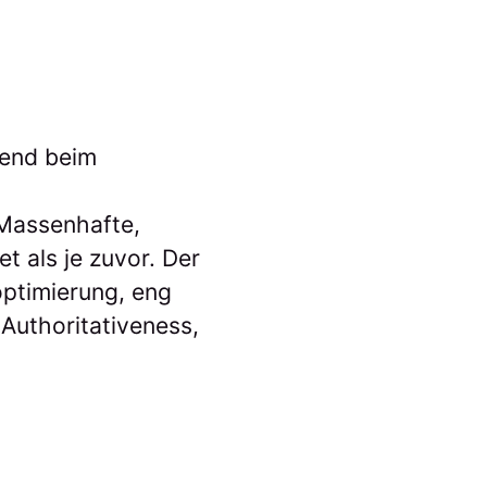
idend beim
n
 Massenhafte,
 als je zuvor. Der
optimierung, eng
 Authoritativeness,