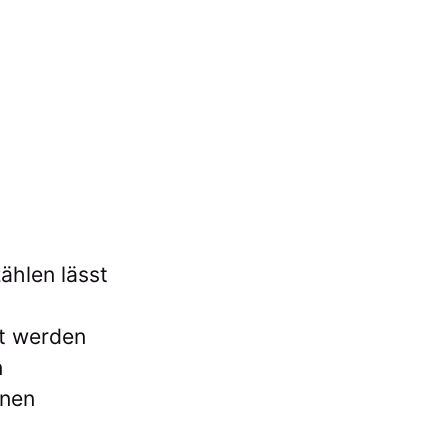
zählen lässt
kt werden
n
nnen