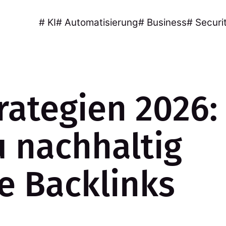
# KI
# Automatisierung
# Business
# Securi
rategien 2026:
u nachhaltig
e Backlinks