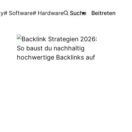
ty
# Software
# Hardware
Suche
Beitreten