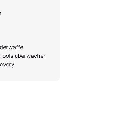
n
nderwaffe
O-Tools überwachen
covery