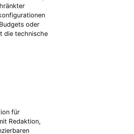
hränkter
rkonfigurationen
-Budgets oder
st die technische
ion für
it Redaktion,
nzierbaren