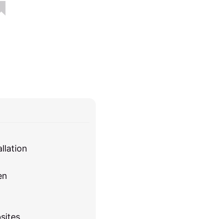
llation
en
sites