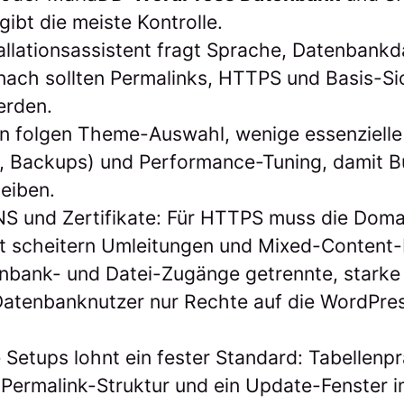
 gibt die meiste Kontrolle.
allationsassistent fragt Sprache, Datenbank
nach sollten Permalinks, HTTPS und Basis-Si
erden.
on folgen Theme-Auswahl, wenige essenzielle
g, Backups) und Performance-Tuning, damit B
leiben.
NS und Zertifikate: Für HTTPS muss die Doma
st scheitern Umleitungen und Mixed-Content-
enbank- und Datei-Zugänge getrennte, stark
atenbanknutzer nur Rechte auf die WordPre
 Setups lohnt ein fester Standard: Tabellenp
 Permalink-Struktur und ein Update-Fenster 