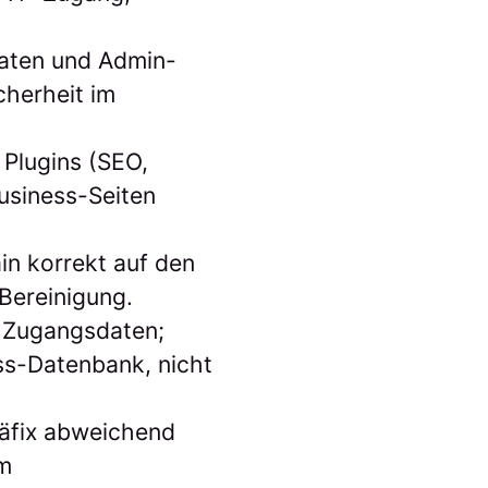
daten und Admin-
cherheit im
 Plugins (SEO,
usiness-Seiten
in korrekt auf den
Bereinigung.
e Zugangsdaten;
ss-Datenbank, nicht
räfix abweichend
im