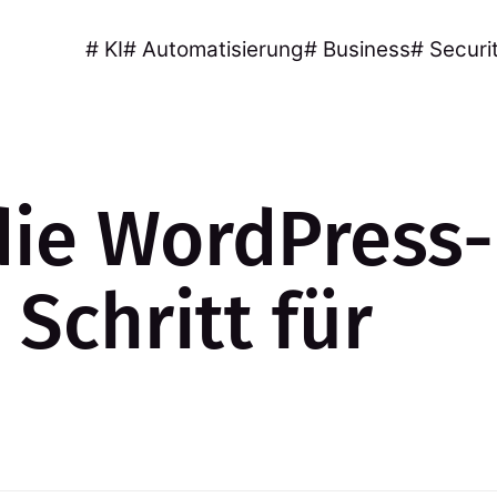
# KI
# Automatisierung
# Business
# Securi
die WordPress-
 Schritt für