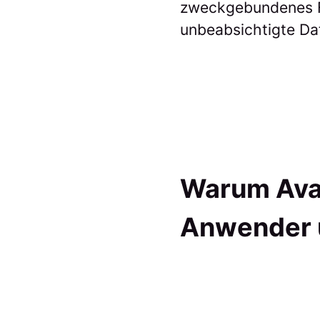
zweckgebundenes F
unbeabsichtigte Da
Warum Avat
Anwender u