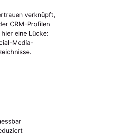
ertrauen verknüpft,
oder CRM-Profilen
 hier eine Lücke:
ocial-Media-
zeichnisse.
messbar
eduziert