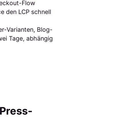
heckout-Flow
e den LCP schnell
er-Varianten, Blog-
wei Tage, abhängig
dPress-