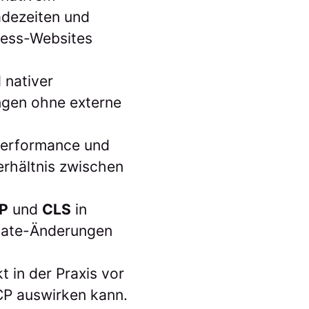
adezeiten und
ness-Websites
 nativer
ngen ohne externe
 Performance und
erhältnis zwischen
P
und
CLS
in
plate-Änderungen
 in der Praxis vor
LCP auswirken kann.