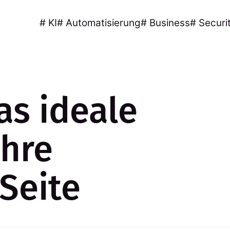
# KI
# Automatisierung
# Business
# Securi
as ideale
Ihre
Seite