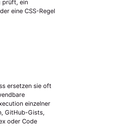
prüft, ein
 oder eine CSS-Regel
s ersetzen sie oft
rwendbare
xecution einzelner
n, GitHub-Gists,
ex oder Code