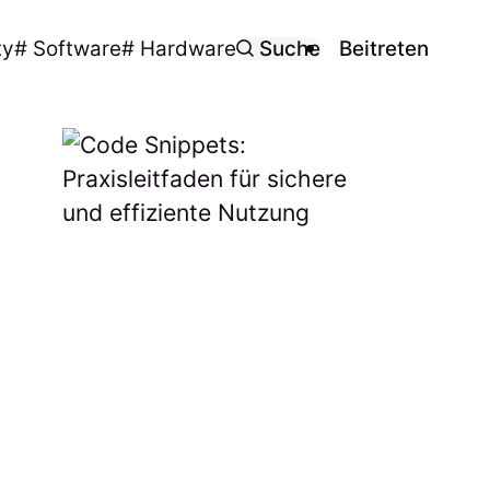
ty
# Software
# Hardware
Suche
Beitreten