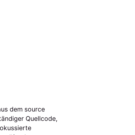
 aus dem source
ständiger Quellcode,
fokussierte