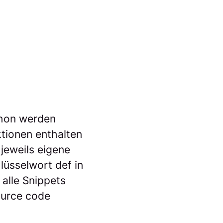
thon werden
ktionen enthalten
jeweils eigene
lüsselwort def in
alle Snippets
ource code