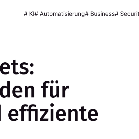
# KI
# Automatisierung
# Business
# Securi
ets:
aden für
 effiziente